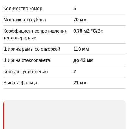
Количество камер
5
Монтажная глубина
70 мм
Коэффициент сопротивления
0,78 м2·°С/Вт
теплопередаче
Ширина рамы со створкой
118 мм
Ширина стеклопакета
до 42 мм
Контуры уплотнения
2
Высота фальца
21 мм
Хотите узнать цены на окна в Москве
и Области?
Перейдите в раздел
Пластиковые окна