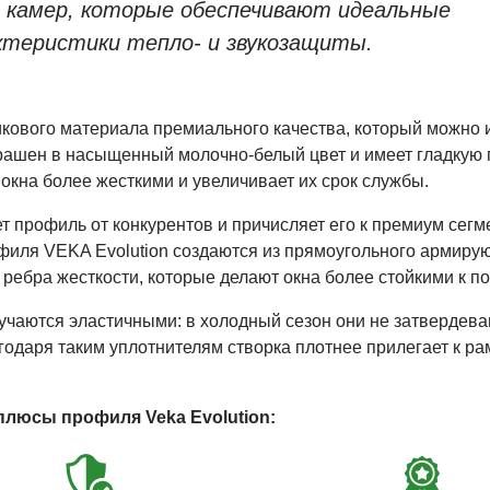
 камер, которые обеспечивают идеальные
ктеристики тепло- и звукозащиты.
икового материала премиального качества, который можно 
крашен в насыщенный молочно-белый цвет и имеет гладкую
 окна более жесткими и увеличивает их срок службы.
 профиль от конкурентов и причисляет его к премиум сегме
офиля VEKA Evolution создаются из прямоугольного армиру
 ребра жесткости, которые делают окна более стойкими к 
учаются эластичными: в холодный сезон они не затвердеваю
годаря таким уплотнителям створка плотнее прилегает к ра
плюсы профиля Veka Evolution: