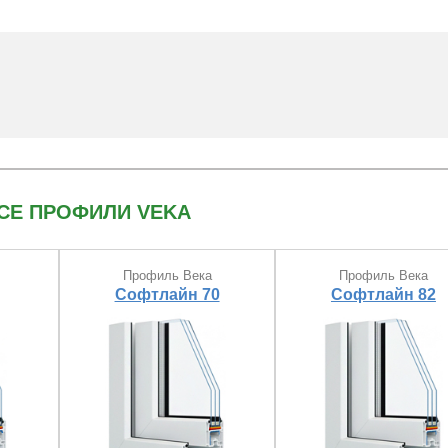
цены на окна в Москве и Области?
те в раздел
Пластиковые окна
СЕ ПРОФИЛИ VEKA
Профиль Века
Профиль Века
Софтлайн 70
Софтлайн 82