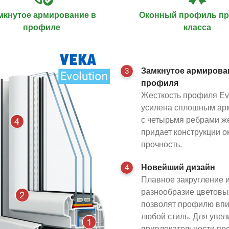
мкнутое армирование в
Оконный профиль п
профиле
класса
3
Замкнутое армирова
профиля
Жесткость профиля Evo
усилена сплошным ар
с четырьмя ребрами же
придает конструкции 
прочность.
4
Новейший дизайн
Плавное закругление 
разнообразие цветов
позволят профилю впи
любой стиль. Для уве
привлекательности п