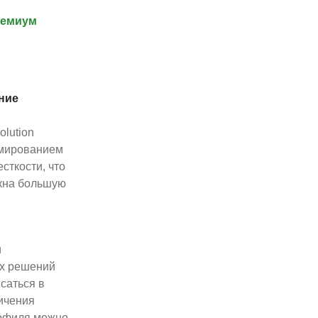
ремиум
ние
lution
мированием
сткости, что
окна большую
и
ых решений
саться в
личения
рофиля можно