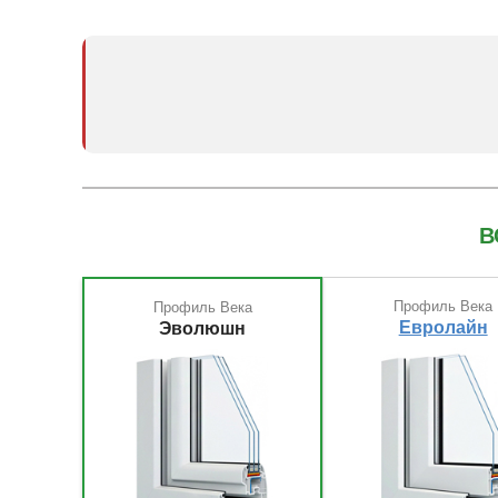
Хотите узнать 
Перейди
В
Профиль Века
Профиль Века
Евролайн
Эволюшн