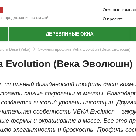
—
Оконные компа
1
ас предложения по окнам!
О проекте
ДЕРЕВЯННЫЕ ОКНА
иль Века (Veka)
Оконный профиль Veka Evolution (Века Эволюшн)
 Evolution (Века Эволюшн)
 стильный дизайнерский профиль даст возм
изовать самые сокровенные мечты. Благодаря
 создается высокий уровень инсоляции. Друга
чительная особенность VEKA Evolution – закр
ные формы и окрашивание в массе. Все это п
илю элегантность и броскость. Профиль со