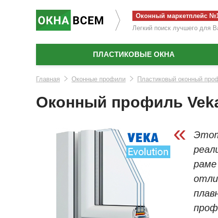
Оконный маркетплейс №
Легкий поиск лучшего для В
ПЛАСТИКОВЫЕ ОКНА
Главная
Оконные профили
Пластиковый оконный проф
Оконный профиль Veka
«
Этот
реал
раме
отли
плав
проф