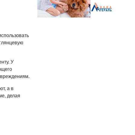
использовать
 глянцевую
нту. У
ющего
повреждениям.
т, а в
ме, делая