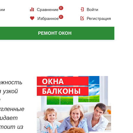
0
нии
Сравнение
Войти
0
Избранное
Регистрация
РЕМОНТ ОКОН
ожность
 узкой
я
угленные
ридает
стоит из