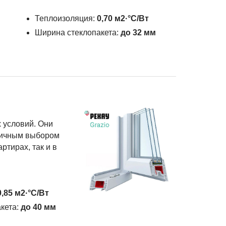
Теплоизоляция:
0,70 м2·°С/Вт
Ширина стеклопакета:
до 32 мм
 условий. Они
тличным выбором
ртирах, так и в
0,85 м2·°С/Вт
кета:
до 40 мм