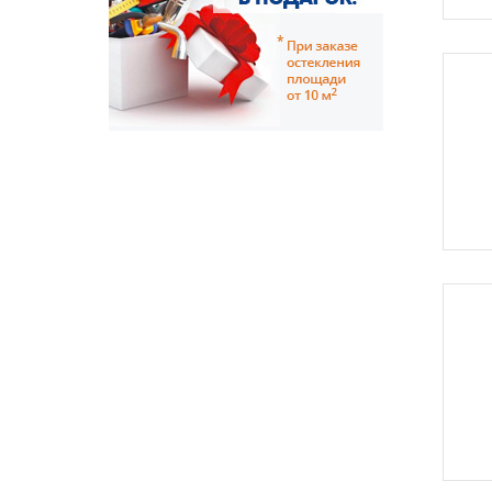
Во
Во
Ши