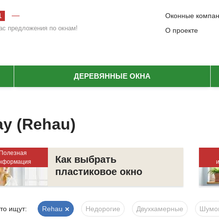
—
Оконные компа
1
ас предложения по окнам!
О проекте
ДЕРЕВЯННЫЕ ОКНА
у (Rehau)
Полезная
Как выбрать
нформация
пластиковое окно
то ищут:
Rehau
Недорогие
Двухкамерные
Шумо