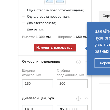
Одна створка поворотно-откидная;
Сорт
Одна створка поворотная;
Два стеклопакета;
Це
Две ручки.
Задайт
Высота:
1 300
мм
Ширина:
1 650
мм
нужног
узнать 
Изменить параметры
разных
Откосы и подоконник
Хоро
Ширина
Глубина
откосов, мм
подоконника, мм
Ши
Во
Диапазон цен, руб.
От
До