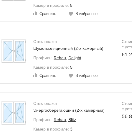
Камер в профиле:
5
Сравнить
В избранное
зможна покупка в кредит
Оставьте заявку на замер И ПОЛУЧИТЕ РЕАЛЬНУЮ СКИДКУ 5000 р
Стеклопакет
Стои
c уст
Шумоизоляционный (2-х камерный)
61 2
Профиль:
Rehau
,
Delight
Камер в профиле:
5
Сравнить
В избранное
зможна рассрочка платежа
Стеклопакет
Стои
c уст
Энергосберегающий (2-х камерный)
56 8
Профиль:
Rehau
,
Blitz
Камер в профиле:
3