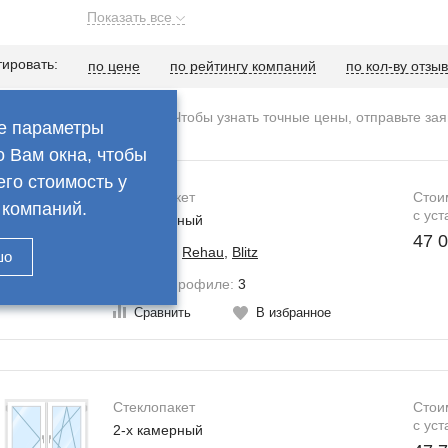
Показать все
ировать:
по цене
по рейтингу компаний
по кол-ву отзы
ны на услуги примерные. Чтобы узнать точные цены, отправьте за
е параметры
о Вам окна, чтобы
его стоимость у
Стеклопакет
Стои
 компаний.
c уст
2-х камерный
47 0
Профиль:
Rehau
,
Blitz
шо
Камер в профиле:
3
Сравнить
В избранное
рина стеклопакета - 32 мм.
зможна рассрочка платежа
Стеклопакет
Стои
Пластиковые окна от производителя любой сложности – недорого
c уст
2-х камерный