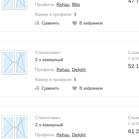
47 7
Профиль:
Rehau
,
Blitz
Камер в профиле:
3
Сравнить
В избранное
Стеклопакет
Стои
c уст
2-х камерный
52 1
Профиль:
Rehau
,
Delight
Камер в профиле:
5
Сравнить
В избранное
Стеклопакет
Стои
c уст
2-х камерный
61 2
Профиль:
Rehau
,
Delight