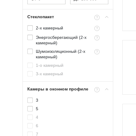
Стеклопакет
2-х камерный
Энергосберегающий (2-х
камерный)
Шумоизоляционный (2-х
камерный)
1-о камерный
3-х камерный
Камеры в оконном профиле
3
5
4
6
7