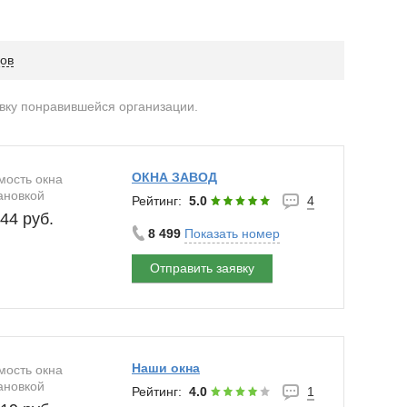
вов
явку понравившейся организации.
ОКНА ЗАВОД
мость окна
ановкой
Рейтинг:
5.0
4
44 руб.
8 499
Показать номер
Отправить заявку
Наши окна
мость окна
!
ановкой
Рейтинг:
4.0
1