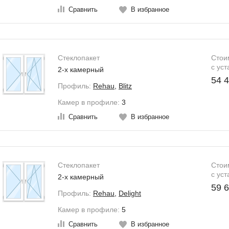
Сравнить
В избранное
зможна рассрочка платежа
Стеклопакет
Стои
c уст
2-х камерный
54 4
Профиль:
Rehau
,
Blitz
Камер в профиле:
3
Сравнить
В избранное
зможна рассрочка платежа
Стеклопакет
Стои
c уст
2-х камерный
59 6
Профиль:
Rehau
,
Delight
Камер в профиле:
5
Сравнить
В избранное