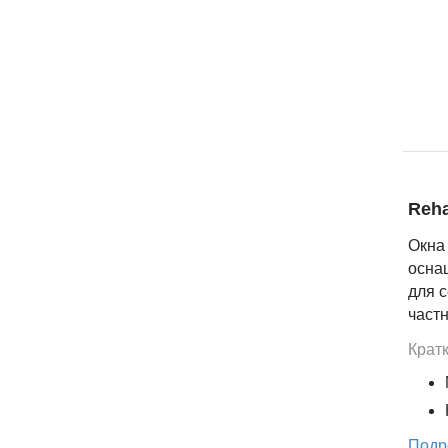
Reha
Окна
осна
для с
част
Крат
Подр