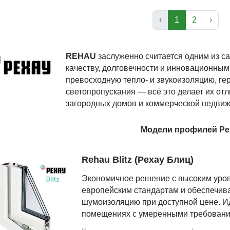
зможна рассрочка платежа
‹
1
2
›
Пластиковые окна от производителя любой сложности – недорого
REHAU
заслуженно считается одним из с
качеству, долговечности и инновационным
превосходную тепло- и звукоизоляцию, ге
светопропускания — всё это делает их от
загородных домов и коммерческой недвиж
Модели профилей Ре
Rehau Blitz (Рехау Блиц)
Экономичное решение с высоким уровн
европейским стандартам и обеспечив
шумоизоляцию при доступной цене. И
помещениях с умеренными требовани