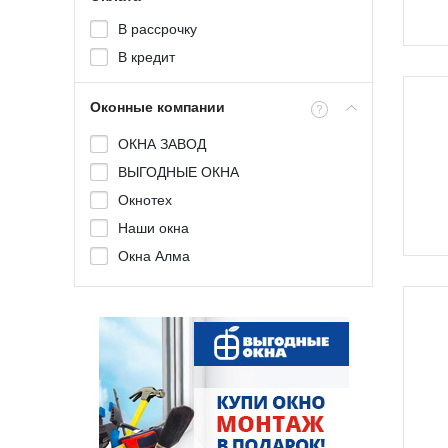
Expert 70
В рассрочку
Во
Grunder 60
В кредит
Grunder 70
Оконные компании
60-3
70-6
ОКНА ЗАВОД
Enwin Waiz
ВЫГОДНЫЕ ОКНА
Favorit Space
Окнотех
Bautec Neo
Наши окна
Techno
Окна Алма
Во
Латераль
Галерея окон
СВ ОКНА СВАО