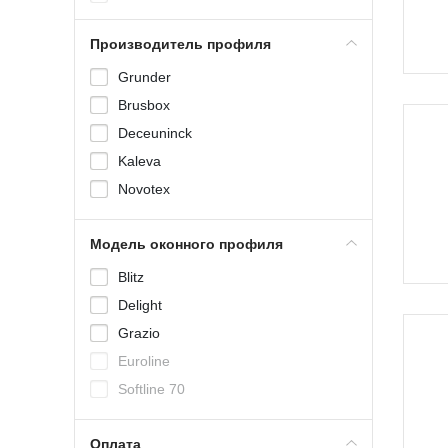
Производитель профиля
Grunder
Во
Brusbox
Deceuninck
Kaleva
Novotex
KBE
Модель оконного профиля
Rehau
Veka
Blitz
Во
Delight
Grazio
Euroline
Softline 70
Softline 82
Оплата
Gut 58