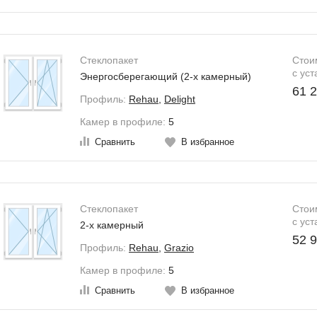
зможна рассрочка платежа
Стеклопакет
Стои
c уст
Энергосберегающий (2-х камерный)
61 2
Профиль:
Rehau
,
Delight
Камер в профиле:
5
Сравнить
В избранное
зможна рассрочка платежа
Стеклопакет
Стои
c уст
2-х камерный
52 9
Профиль:
Rehau
,
Grazio
Камер в профиле:
5
Сравнить
В избранное
рина стеклопакета - 32 мм.