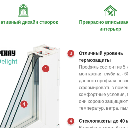
ативный дизайн створок
Прекрасно вписываю
интерьер
3
Отличный уровень
термозащиты
Профиль состоит из 5 
монтажная глубина - 6
данного профиля поз
сформировать в поме
комфортные условия, 
они хорошо защищают 
температур, ветра, пыл
4
Стеклопакеты до 40 
В профиль могут быть