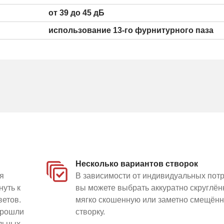
от 39 до 45 дБ
использование 13-го фурнитурного паза
цены на окна в Москве и Области?
ите в раздел
Пластиковые окна
Несколько вариантов створок
я
В зависимости от индивидуальных пот
нуть к
вы можете выбрать аккуратно скруглён
ветов.
мягко скошенную или заметно смещён
прошли
створку.
ильных