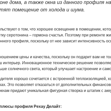
оне дома, а также окна из данного профиля н
тят помещение от холода и шума.
льствуют о том, что хорошее освещение в помещении, кот
отку серотонина – гормона счастья. Поэтому при ремонте ж
нного профиля, поскольку от нее зависит интенсивность о
ошением цены и качества, поскольку он подарит вам не т
аш интерьер. Инновационное техническое решение позволя
ьше солнечного света, который улучшает настроение и сам
ителя хорошо сочетается с встроенной теплоизоляцией, х
ах. Это позволяет отказаться от дополнительных финансов
кнам придают уникальная фигурная створка и штапик с ак
плюсы профиля Рехау Делайт: