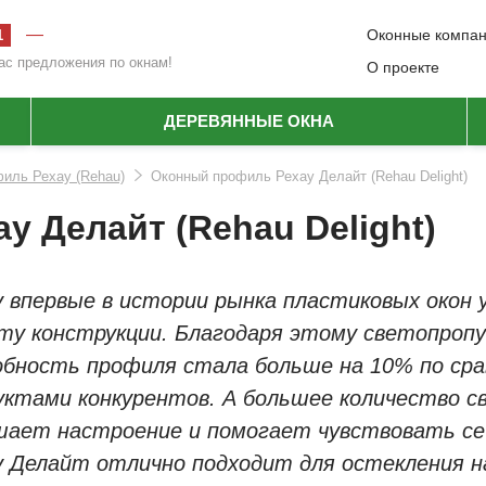
—
Оконные компа
1
ас предложения по окнам!
О проекте
ДЕРЕВЯННЫЕ ОКНА
иль Рехау (Rehau)
Оконный профиль Рехау Делайт (Rehau Delight)
 Делайт (Rehau Delight)
у впервые в истории рынка пластиковых окон
ту конструкции. Благодаря этому светопропу
обность профиля стала больше на 10% по сра
уктами конкурентов. А большее количество с
шает настроение и помогает чувствовать се
у Делайт отлично подходит для остекления н