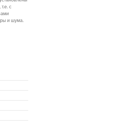
т.е. с
вами
уры и шума.