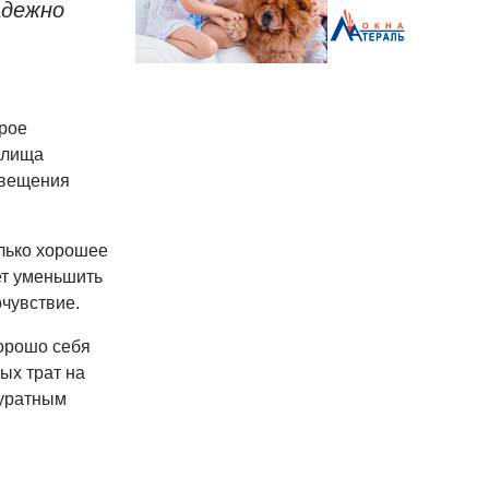
адежно
орое
илища
свещения
олько хорошее
ет уменьшить
очувствие.
орошо себя
ых трат на
куратным