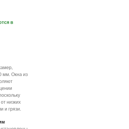
тся в
камер,
0 мм. Окна из
воляют
щении
поскольку
от низких
и и грязи.
мм
 установлены