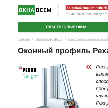
Оконный маркетплейс №
Легкий поиск лучшего для В
ПЛАСТИКОВЫЕ ОКНА
Главная
Оконные профили
Пластиковый оконный проф
Оконный профиль Рехау
«
Реха
высо
спос
прод
улуч
Реха